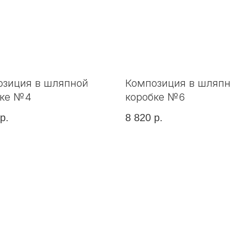
озиция в шляпной
Композиция в шляп
бке №4
коробке №6
р.
8 820
р.