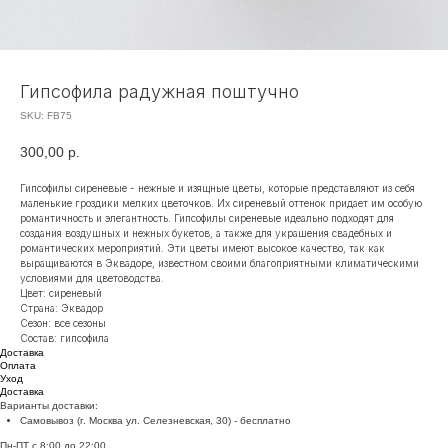
Гипсофила радужная поштучно
SKU:
FB75
300,00
р.
Гипсофилы сиреневые - нежные и изящные цветы, которые представляют из себя
маленькие гроздики мелких цветочков. Их сиреневый оттенок придает им особую
романтичность и элегантность. Гипсофилы сиреневые идеально подходят для
создания воздушных и нежных букетов, а также для украшения свадебных и
романтических мероприятий. Эти цветы имеют высокое качество, так как
выращиваются в Эквадоре, известном своими благоприятными климатическими
условиями для цветоводства.
Цвет: сиреневый
Страна: Эквадор
Сезон: все сезоны
Состав: гипсофила
Доставка
Оплата
Уход
Доставка
Варианты доставки:
Самовывоз (г. Москва ул. Селезневская, 30) - бесплатно
Пн-ПТ с 8:00 до 22:00