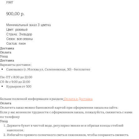
FB67
р.
900,00
Минимальный заказ 3 цветка
Цвет: розовый
Страна: Эквадор
Сезон: все сезоны
Состав: пион
Доставка
Оплата
Уход
Доставка
Варианты доставки:
Самовывоз (г. Москва ул. Селезневская, 30) - бесплатно
Пн-ПТ с 8:00 до 22:00
Сб-Вс с 9:00 до 21:00
Курьером от 500
Больше полезной информации в разделе
Оплата и Доставка
Оплата
Оплатить заказ можно банковской картой при оформлении заказа на сайте.
Если у вас возникли трудности с оформлением заказа, пожалуйста, свяжитесь с нами
по телефону
Уход
Держите букет в чистой воде, регулярно меняя ее и обрезая концы стеблей
наискосок.
Избегайте прямого солнечного света и сквозняков, чтобы сохранить свежесть