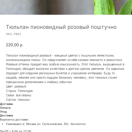
Тюльпан пионовидный розовый поштучно
SKU:
FB61
220,00
р.
Тюльпан пионовидный розовый - изящный цветок с пышными лепестками,
напоминающими пионы. Он представляет из себя символ нежности и романтики.
Розовый оттенок придает ему особую изысканность. Этот тюльпан, выращенный в
Голландии, обладает высоким качеством и долгим сроком цветения. Он идеально
подходит для создания роскошных букетов и украшения интерьера. Будь то
свадьба, юбилей или просто подарок близкому человеку, этот тюльпан станет
прекрасным дополнением к любому событию.
Цвет: розовый
Страна: Голландия
Сезон: все сезоны
Состав: тюльпан
Доставка
Оплата
Уход
Доставка
Варианты доставки:
Самовывоз (г. Москва ул. Селезневская, 30) - бесплатно
Пн-ПТ с 8:00 до 22:00