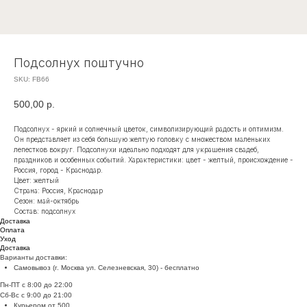
Подсолнух поштучно
SKU:
FB66
500,00
р.
Подсолнух - яркий и солнечный цветок, символизирующий радость и оптимизм.
Он представляет из себя большую желтую головку с множеством маленьких
лепестков вокруг. Подсолнухи идеально подходят для украшения свадеб,
праздников и особенных событий. Характеристики: цвет - желтый, происхождение -
Россия, город - Краснодар.
Цвет: желтый
Страна: Россия, Краснодар
Сезон: май-октябрь
Состав: подсолнух
Доставка
Оплата
Уход
Доставка
Варианты доставки:
Самовывоз (г. Москва ул. Селезневская, 30) - бесплатно
Пн-ПТ с 8:00 до 22:00
Сб-Вс с 9:00 до 21:00
Курьером от 500