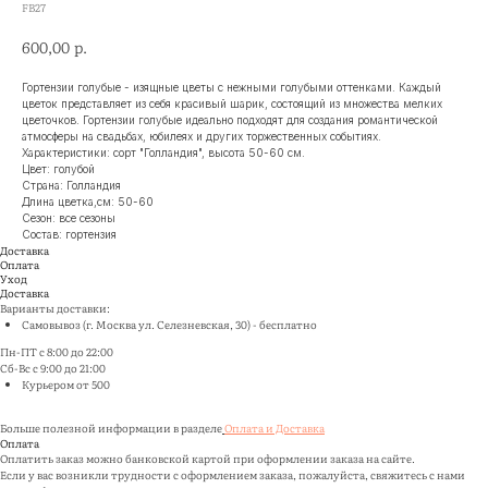
FB27
р.
600,00
Гортензии голубые - изящные цветы с нежными голубыми оттенками. Каждый
цветок представляет из себя красивый шарик, состоящий из множества мелких
цветочков. Гортензии голубые идеально подходят для создания романтической
атмосферы на свадьбах, юбилеях и других торжественных событиях.
Характеристики: сорт "Голландия", высота 50-60 см.
Цвет: голубой
Страна: Голландия
Длина цветка,см: 50-60
Сезон: все сезоны
Состав: гортензия
Доставка
Оплата
Уход
Доставка
Варианты доставки:
Самовывоз (г. Москва ул. Селезневская, 30) - бесплатно
Пн-ПТ с 8:00 до 22:00
Сб-Вс с 9:00 до 21:00
Курьером от 500
Больше полезной информации в разделе
Оплата и Доставка
Оплата
Оплатить заказ можно банковской картой при оформлении заказа на сайте.
Если у вас возникли трудности с оформлением заказа, пожалуйста, свяжитесь с нами